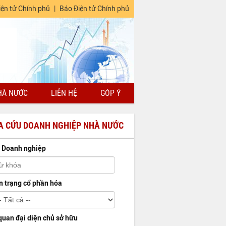
iện tử Chính phủ
|
Báo Điện tử Chính phủ
HÀ NƯỚC
LIÊN HỆ
GÓP Ý
A CỨU DOANH NGHIỆP NHÀ NƯỚC
 Doanh nghiệp
n trạng cổ phần hóa
quan đại diện chủ sở hữu