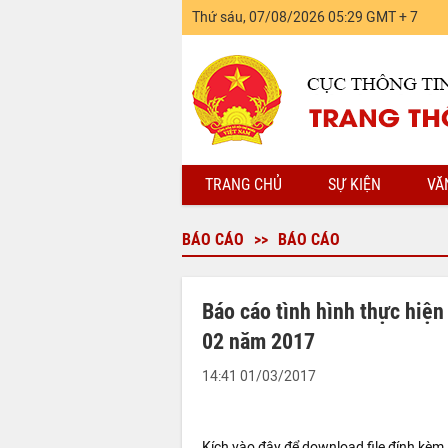
Thứ sáu, 07/08/2026 05:29 GMT + 7
TRANG CHỦ
SỰ KIỆN
VĂ
BÁO CÁO
BÁO CÁO
Báo cáo tình hình thực hiện
02 năm 2017
14:41 01/03/2017
Kích vào đây để download file đính kèm