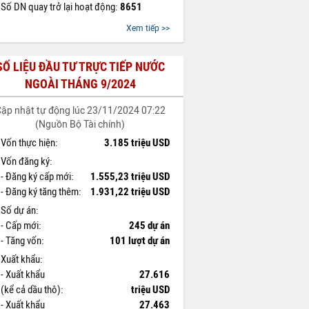
Số DN quay trở lại hoạt động:
8651
Xem tiếp >>
SỐ LIỆU ĐẦU TƯ TRỰC TIẾP NƯỚC
NGOÀI THÁNG 9/2024
ập nhật tự động lúc 23/11/2024 07:22
(Nguồn Bộ Tài chính)
Vốn thực hiện:
3.185 triệu USD
Vốn đăng ký:
- Đăng ký cấp mới:
1.555,23 triệu USD
- Đăng ký tăng thêm:
1.931,22 triệu USD
Số dự án:
- Cấp mới:
245 dự án
- Tăng vốn:
101 lượt dự án
Xuất khẩu:
- Xuất khẩu
27.616
(kể cả dầu thô):
triệu USD
- Xuất khẩu
27.463