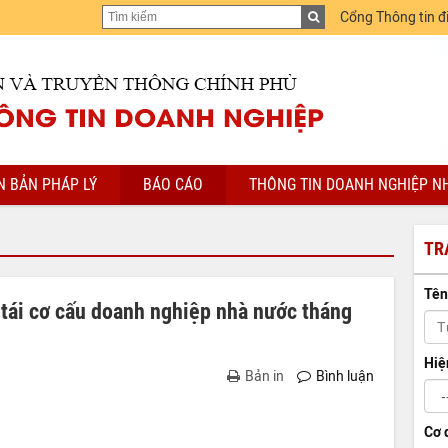
Cổng Thông tin đ
N BẢN PHÁP LÝ
BÁO CÁO
THÔNG TIN DOANH NGHIỆP N
TR
Tên
 tái cơ cấu doanh nghiệp nhà nước tháng
Hiệ
Bản in
Bình luận
Cơ 