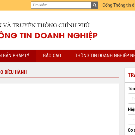
Cổng Thông tin đ
N BẢN PHÁP LÝ
BÁO CÁO
THÔNG TIN DOANH NGHIỆP N
ẠO ĐIỀU HÀNH
TR
Tên
Hiệ
n
Cơ 