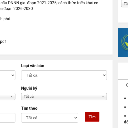
ơ cấu DNNN giai đoạn 2021-2025; cách thức triển khai cơ
Tấ
iai đoạn 2026-2030
nh phủ
.pdf
Loại văn bản
C
Người ký
Tất cả
Tìm theo
Tìm
đ