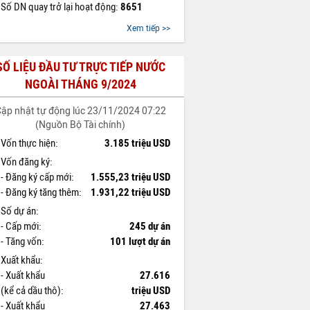
Số DN quay trở lại hoạt động:
8651
Xem tiếp >>
SỐ LIỆU ĐẦU TƯ TRỰC TIẾP NƯỚC
NGOÀI THÁNG 9/2024
ập nhật tự động lúc 23/11/2024 07:22
(Nguồn Bộ Tài chính)
Vốn thực hiện:
3.185 triệu USD
Vốn đăng ký:
- Đăng ký cấp mới:
1.555,23 triệu USD
- Đăng ký tăng thêm:
1.931,22 triệu USD
Số dự án:
- Cấp mới:
245 dự án
- Tăng vốn:
101 lượt dự án
Xuất khẩu:
- Xuất khẩu
27.616
(kể cả dầu thô):
triệu USD
- Xuất khẩu
27.463