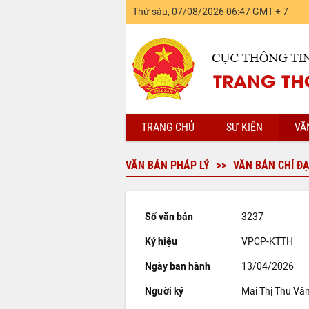
Thứ sáu, 07/08/2026 06:47 GMT + 7
TRANG CHỦ
SỰ KIỆN
VĂ
VĂN BẢN PHÁP LÝ
VĂN BẢN CHỈ Đ
Số văn bản
3237
Ký hiệu
VPCP-KTTH
Ngày ban hành
13/04/2026
Người ký
Mai Thị Thu Vâ