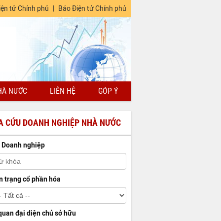
iện tử Chính phủ
|
Báo Điện tử Chính phủ
HÀ NƯỚC
LIÊN HỆ
GÓP Ý
A CỨU DOANH NGHIỆP NHÀ NƯỚC
 Doanh nghiệp
n trạng cổ phần hóa
quan đại diện chủ sở hữu