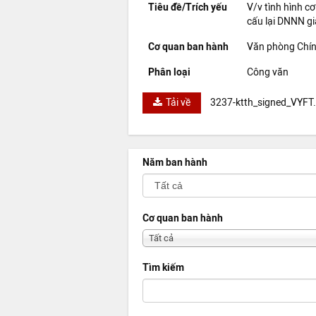
Tiêu đề/Trích yếu
V/v tình hình c
cấu lại DNNN g
Cơ quan ban hành
Văn phòng Chí
Phân loại
Công văn
Tải về
3237-ktth_signed_VYFT
Năm ban hành
Cơ quan ban hành
Tất cả
Tìm kiếm