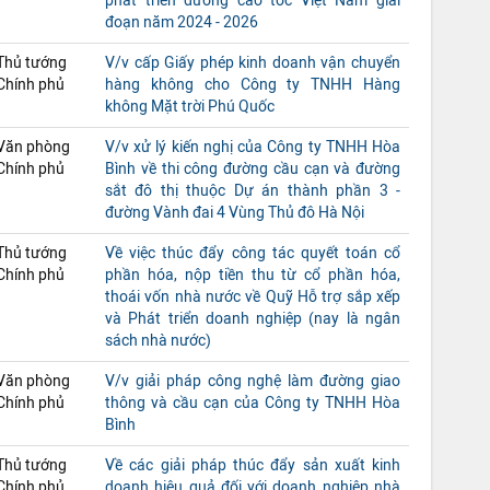
phát triển đường cao tốc Việt Nam giai
đoạn năm 2024 - 2026
Thủ tướng
V/v cấp Giấy phép kinh doanh vận chuyển
Chính phủ
hàng không cho Công ty TNHH Hàng
không Mặt trời Phú Quốc
Văn phòng
V/v xử lý kiến nghị của Công ty TNHH Hòa
Chính phủ
Bình về thi công đường cầu cạn và đường
sắt đô thị thuộc Dự án thành phần 3 -
đường Vành đai 4 Vùng Thủ đô Hà Nội
Thủ tướng
Về việc thúc đẩy công tác quyết toán cổ
Chính phủ
phần hóa, nộp tiền thu từ cổ phần hóa,
thoái vốn nhà nước về Quỹ Hỗ trợ sắp xếp
và Phát triển doanh nghiệp (nay là ngân
sách nhà nước)
Văn phòng
V/v giải pháp công nghệ làm đường giao
Chính phủ
thông và cầu cạn của Công ty TNHH Hòa
Bình
Thủ tướng
Về các giải pháp thúc đẩy sản xuất kinh
Chính phủ
doanh hiệu quả đối với doanh nghiệp nhà