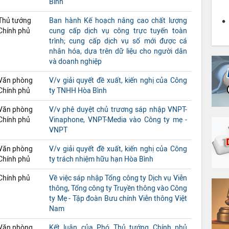
Bình
Thủ tướng
Ban hành Kế hoạch nâng cao chất lượng
Chính phủ
cung cấp dịch vụ công trực tuyến toàn
trình; cung cấp dịch vụ số mới được cá
nhân hóa, dựa trên dữ liệu cho người dân
và doanh nghiệp
Văn phòng
V/v giải quyết đề xuất, kiến nghị của Công
Chính phủ
ty TNHH Hòa Bình
Văn phòng
V/v phê duyệt chủ trương sáp nhập VNPT-
Chính phủ
Vinaphone, VNPT-Media vào Công ty mẹ -
VNPT
Văn phòng
V/v giải quyết đề xuất, kiến nghị của Công
Chính phủ
ty trách nhiệm hữu hạn Hòa Bình
Chính phủ
Về việc sáp nhập Tổng công ty Dịch vụ Viễn
thông, Tổng công ty Truyền thông vào Công
ty Mẹ - Tập đoàn Bưu chính Viễn thông Việt
Nam
Văn phòng
Kết luận của Phó Thủ tướng Chính phủ